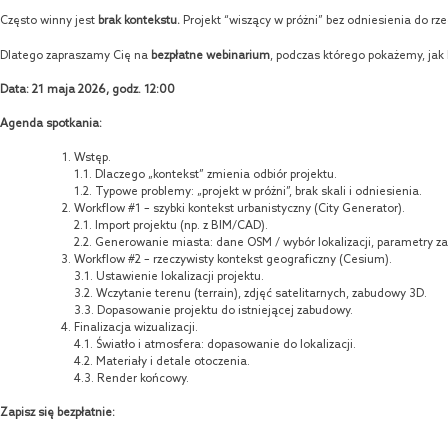
Często winny jest
brak kontekstu.
Projekt “wiszący w próżni” bez odniesienia do rze
Dlatego zapraszamy Cię na
bezpłatne webinarium
, podczas którego pokażemy, jak
Data: 21 maja 2026, godz. 12:00
Agenda spotkania:
Wstęp.
1.1. Dlaczego „kontekst” zmienia odbiór projektu.
1.2. Typowe problemy: „projekt w próżni”, brak skali i odniesienia.
Workflow #1 – szybki kontekst urbanistyczny (City Generator).
2.1. Import projektu (np. z BIM/CAD).
2.2. Generowanie miasta: dane OSM / wybór lokalizacji, parametry z
Workflow #2 – rzeczywisty kontekst geograficzny (Cesium).
3.1. Ustawienie lokalizacji projektu.
3.2. Wczytanie terenu (terrain), zdjęć satelitarnych, zabudowy 3D.
3.3. Dopasowanie projektu do istniejącej zabudowy.
Finalizacja wizualizacji.
4.1. Światło i atmosfera: dopasowanie do lokalizacji.
4.2. Materiały i detale otoczenia.
4.3. Render końcowy.
Zapisz się bezpłatnie: