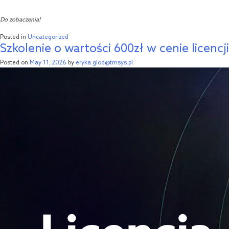
Do zobaczenia!
Posted in
Uncategorized
Szkolenie o wartości 600zł w cenie licencji
Posted on
May 11, 2026
by
eryka.glod@tmsys.pl