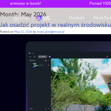
-book!
Ponad 1000 nowych modeli 
Month:
May 2026
Produkt
Workflo
Jak osadzić projekt w realnym środowisk
Posted on
May 12, 2026
by
eryka.glod@tmsys.pl