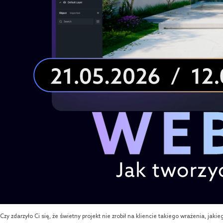
Czy zdarzyło Ci się, że świetny projekt nie zrobił na kliencie takiego wrażenia, jaki