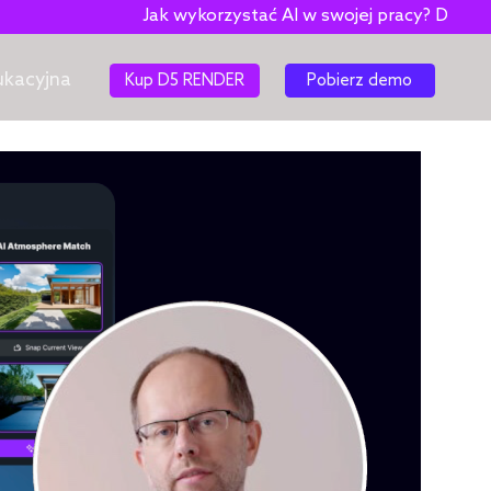
Jak wykorzystać AI w swojej pracy? Darmowy e-book!
ukacyjna
Kup D5 RENDER
Pobierz demo