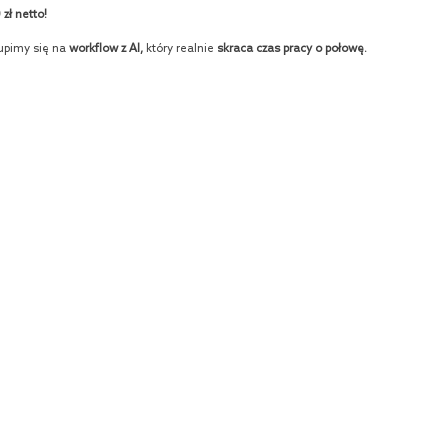
zł netto!
kupimy się na
workflow z AI,
który realnie
skraca czas pracy o połowę.