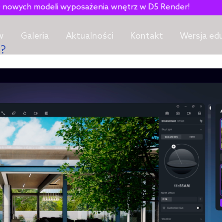
wyposażenia wnętrz w D5 Render!
w
Galeria
Aktualności
Kontakt
Wersja ed
u?