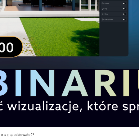
ego się spodziewałeś?