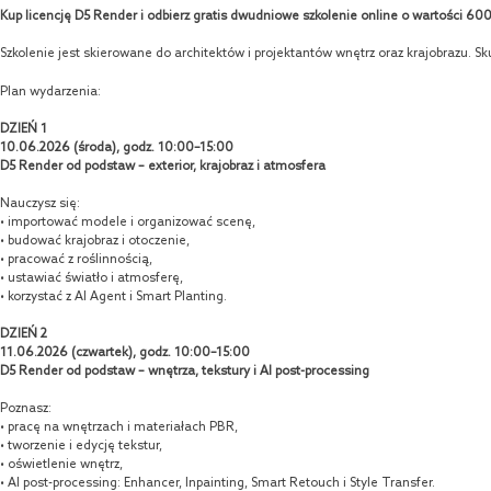
Kup licencję D5 Render i odbierz gratis dwudniowe szkolenie online o wartości 600 
Szkolenie jest skierowane do architektów i projektantów wnętrz oraz krajobrazu. S
Plan wydarzenia:
DZIEŃ 1
10.06.2026 (środa), godz. 10:00–15:00
D5 Render od podstaw – exterior, krajobraz i atmosfera
Nauczysz się:
• importować modele i organizować scenę,
• budować krajobraz i otoczenie,
• pracować z roślinnością,
• ustawiać światło i atmosferę,
• korzystać z AI Agent i Smart Planting.
DZIEŃ 2
11.06.2026 (czwartek), godz. 10:00–15:00
D5 Render od podstaw – wnętrza, tekstury i AI post-processing
Poznasz:
• pracę na wnętrzach i materiałach PBR,
• tworzenie i edycję tekstur,
• oświetlenie wnętrz,
• AI post-processing: Enhancer, Inpainting, Smart Retouch i Style Transfer.