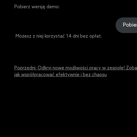
Pobierz wersję demo:
Pobie
Możesz z niej korzystać 14 dni bez opłat.
Post
Poprzedni:
Odkryj nowe możliwości pracy w zespole! Zoba
jak współpracować efektywnie i bez chaosu
navigation