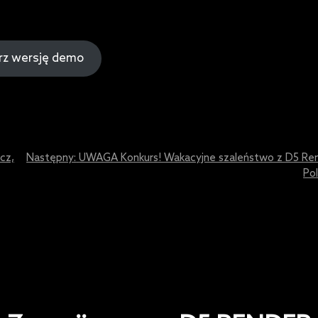
rz wersję demo
cz,
Następny:
UWAGA Konkurs! Wakacyjne szaleństwo z D5 Re
Pol