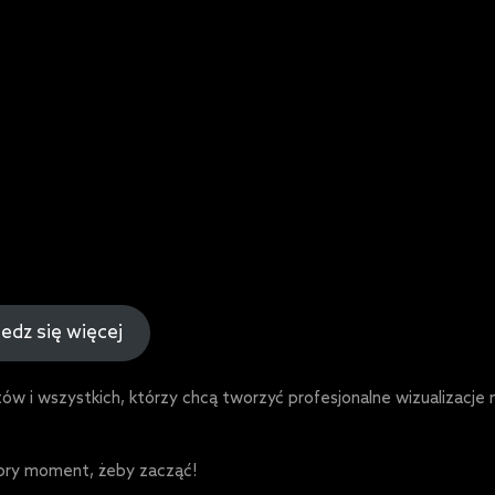
edz się więcej
w i wszystkich, którzy chcą tworzyć profesjonalne wizualizacje 
obry moment, żeby zacząć!