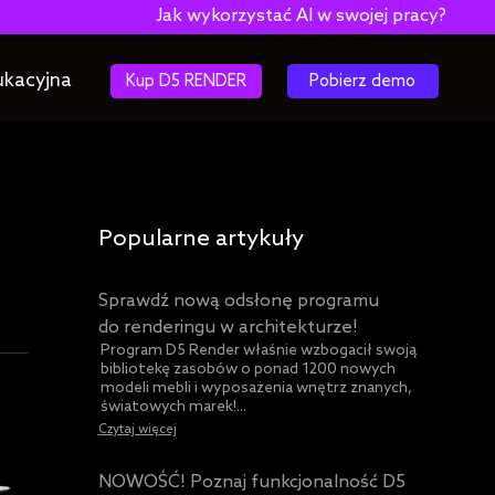
Jak wykorzystać AI w swojej pracy? Darmowy e-bo
ukacyjna
Kup D5 RENDER
Pobierz demo
Popularne artykuły
Sprawdź nową odsłonę programu
do renderingu w architekturze!
Program D5 Render właśnie wzbogacił swoją
bibliotekę zasobów o ponad 1200 nowych
modeli mebli i wyposażenia wnętrz znanych,
światowych marek!...
Czytaj więcej
NOWOŚĆ! Poznaj funkcjonalność D5