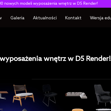
modeli wyposażenia wnętrz w D5 Render!
w
Galeria
Aktualności
Kontakt
Wersja ed
wyposażenia wnętrz w D5 Render!