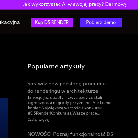
stać AI w swojej pracy? Darmowy e-book!
ukacyjna
Kup D5 RENDER
Pobierz demo
Popularne artykuły
Sprawdź nową odsłonę programu
do renderingu w architekturze!
Emocje już opadły – zwycięzcy zostali
ogłoszeni, a nagrody przyznane. Ale to nie
koniec!Największą wartością konkursu
#D5RenderKonkurs są Wasze prace...
Czytaj więcej
NOWOŚĆ! Poznaj funkcjonalność D5