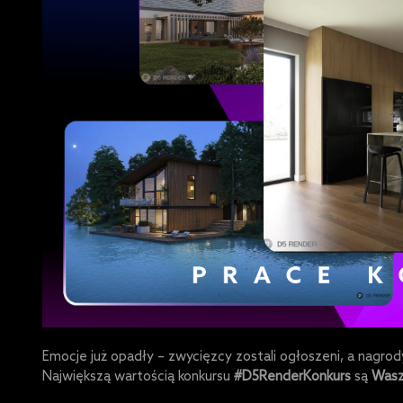
Emocje już opadły – zwycięzcy zostali ogłoszeni, a nagrody
Największą wartością konkursu
#D5RenderKonkurs
są
Wasz