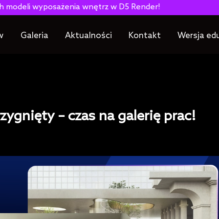
wnętrz w D5 Render!
Jak wykorzy
w
Galeria
Aktualności
Kontakt
Wersja ed
ygnięty – czas na galerię prac!