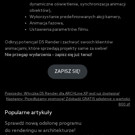
dynamiczne oświetlenie, synchronizacja animacji
obiektów),
Wykorzystanie predefiniowanych akcji kamery,
Animacja fazowa,
Ustawienia parametrów filmu.
Odkryj potencjał D5 Render i zachwyć swoich klientów
animacjami, które sprzedają projekty same za siebie!
Nie przegap wydarzenia – zapisz się już teraz!
ZAPISZ SIĘ!
Post
Poprzedni:
Wtyczka D5 Render dla ARCHLine.XP jest już dostępna!
navigation
Następny:
Przedłużamy promocję! Zdobądź GRATIS szkolenie o wartości
800 zł!
Popularne artykuły
Sprawdź nową odsłonę programu
do renderingu w architekturze!