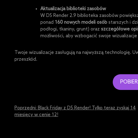
Aktualizacja biblioteki zasobów
W D5 Render 2.9 biblioteka zasobów powięks
ponad
160 nowych modeli osób
starszych i dz
podłogi, tkaniny, grunt) oraz
szczegółowe opi
możliwości, aby wzbogacić swoje wizualizacje 
Twoje wizualizacje zasługują na najwyższą technologię. Uw
przeszkód.
POBIER
Post
Poprzedni:
Black Friday z D5 Render! Tylko teraz zyskaj 14
miesięcy w cenie 12!
navigation