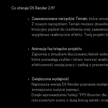
Co oferuje D5 Render 2.9?
Zaawansowane narzędzie Terrain
, które umoż
Z nowym narzędziem Terrain możesz dowolnie
Intuicyjny pędzel do rzeźbienia oraz zaawan
wyjątkowo realistyczne efekty. Twój projekt b
Animacja faz/etapów projektu
Zapomnij o żmudnym kluczowaniu klatek wideo
które pozwalają szybko i łatwo tworzyć anali
efektywność swojej pracy i zadbaj o prezentac
Zwiększona wydajność
Najnowsza wersja D5 Render poprawia wydajno
zmniejszono zużycie pamięci.
Dzięki wprowadzeniu funkcji “FPS Booster dla
rzeczywistym sceny z dużą ilością siatek i śc