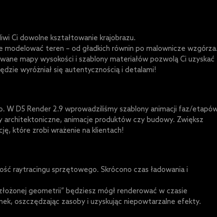
liwi Ci dowolne kształtowanie krajobrazu.
 modelować teren – od gładkich równin po malownicze wzgórza
sowane mapy wysokości i szablony materiałów pozwolą Ci uzyskać
ędzie wyróżniał się autentycznością i detalami!
. W D5 Render 2.9 wprowadziliśmy szablony animacji faz/etapów
zy architektoniczne, animacje produktów czy budowy. Zwiększ
ję, które zrobi wrażenie na klientach!
ść raytracingu sprzętowego. Skrócono czas ładowania i
 złożonej geometrii” będziesz mógł renderować w czasie
ianek, oszczędzając zasoby i uzyskując niepowtarzalne efekty.