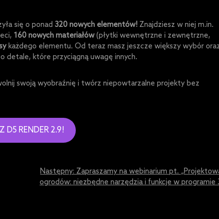
zyła się o ponad
320 nowych elementów!
Znajdziesz w niej m.in.
ieci,
160 nowych materiałów
(płytki wewnętrzne i zewnętrzne,
sy
każdego elementu. Od teraz masz jeszcze większy wybór ora
o detale, które przyciągną uwagę innych.
olnij swoją wyobraźnię i twórz niepowtarzalne projekty bez
Z D5 RENDER 2.9!
Następny:
Zapraszamy na webinarium pt. „Projektow
ogrodów: niezbędne narzędzia i funkcje w programie 