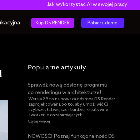
Jak wykorzystać AI w swojej pracy? Darmowy e-
ukacyjna
Kup D5 RENDER
Pobierz demo
Popularne artykuły
!
Sprawdź nową odsłonę programu
do renderingu w architekturze!
Wersja 2.9 to najnowsza odsłona D5 Render
zaprojektowana po to, aby umożliwić Ci
szybsze, łatwiejsze i bardziej kreatywne
tworzenie oszałamiających...
Czytaj więcej
NOWOŚĆ! Poznaj funkcjonalność D5