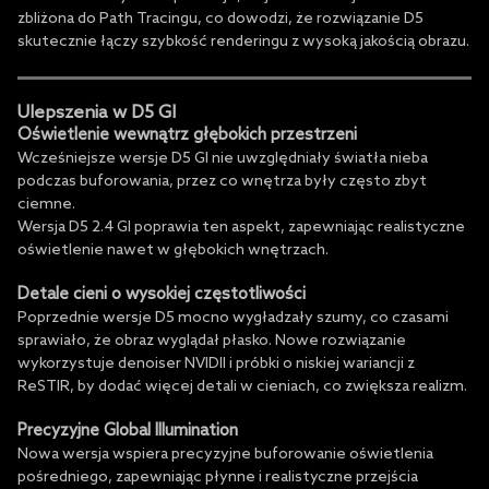
zbliżona do Path Tracingu, co dowodzi, że rozwiązanie D5
skutecznie łączy szybkość renderingu z wysoką jakością obrazu.
Ulepszenia w D5 GI
Oświetlenie wewnątrz głębokich przestrzeni
Wcześniejsze wersje D5 GI nie uwzględniały światła nieba
podczas buforowania, przez co wnętrza były często zbyt
ciemne.
Wersja D5 2.4 GI poprawia ten aspekt, zapewniając realistyczne
oświetlenie nawet w głębokich wnętrzach.
Detale cieni o wysokiej częstotliwości
Poprzednie wersje D5 mocno wygładzały szumy, co czasami
sprawiało, że obraz wyglądał płasko. Nowe rozwiązanie
wykorzystuje denoiser NVIDII i próbki o niskiej wariancji z
ReSTIR, by dodać więcej detali w cieniach, co zwiększa realizm.
Precyzyjne Global Illumination
Nowa wersja wspiera precyzyjne buforowanie oświetlenia
pośredniego, zapewniając płynne i realistyczne przejścia