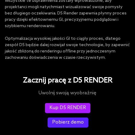
Wszystkie te usprawnienia zostały wprowadzone, aby
projektanci mogli natychmiast wizualizować swoje pomysły
bez długiego oczekiwania. D5 Render zapewnia płynny proces
pracy dzięki efektownemu GI, precyzyjnemu podglądowi i
szybkiemu renderowaniu.
Optymalizacja wysokiej jakości GI to ciągły proces, dlatego
zespół D5 będzie dalej rozwijał swoje technologie, by zapewnić
jakość zbliżoną do renderingu offline przy jednoczesnym
zachowaniu doświadczenia w czasie rzeczywistym.
Zacznij pracę z D5 RENDER
Uwolnij swoją wyobraźnię
Kup D5 RENDER
Pobierz demo