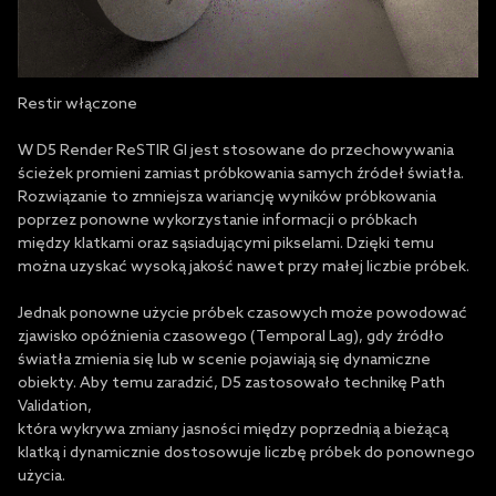
Restir włączone
W D5 Render ReSTIR GI jest stosowane do przechowywania
ścieżek promieni zamiast próbkowania samych źródeł światła.
Rozwiązanie to zmniejsza wariancję wyników próbkowania
poprzez ponowne wykorzystanie informacji o próbkach
między klatkami oraz sąsiadującymi pikselami. Dzięki temu
można uzyskać wysoką jakość nawet przy małej liczbie próbek.
Jednak ponowne użycie próbek czasowych może powodować
zjawisko opóźnienia czasowego (Temporal Lag), gdy źródło
światła zmienia się lub w scenie pojawiają się dynamiczne
obiekty. Aby temu zaradzić, D5 zastosowało technikę Path
Validation,
która wykrywa zmiany jasności między poprzednią a bieżącą
klatką i dynamicznie dostosowuje liczbę próbek do ponownego
użycia.